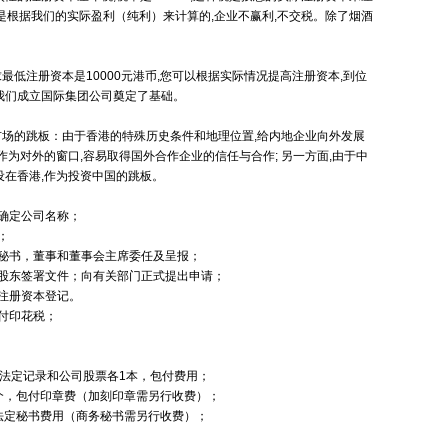
种税是根据我们的实际盈利（纯利）来计算的,企业不赢利,不交税。除了烟酒
最低注册资本是10000元港币,您可以根据实际情况提高注册资本,到位
我们成立国际集团公司奠定了基础。
地市场的跳板：由于香港的特殊历史条件和地理位置,给内地企业向外发展
作为对外的窗口,容易取得国外合作企业的信任与合作; 另一方面,由于中
设在香港,作为投资中国的跳板。
确定公司名称；
；
秘书，董事和董事会主席委任及呈报；
股东签署文件；向有关部门正式提出申请；
注册资本登记。
付印花税；
、法定记录和公司股票各1本，包付费用；
个，包付印章费（加刻印章需另行收费）；
法定秘书费用（商务秘书需另行收费）；