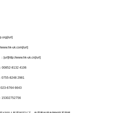
rg[/url]
.hk-uk.com[/url]
://www.hk-uk.cn[/url]
852-8132 4106
55-8248 2981
3-6764 6643
5302752756