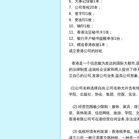
6、大事记绿册1本；
7、公司章程20本；
8、签字印1枚；
9、更改印1枚；
10、钢印1枚；
11、香港法定秘书卡1张；
12、银行开户秘书提醒单张1份；
13、赠送香港收据1本；
成立香港公司的好处
香港是一个信息极为发达的国际大都市,是
的法律制度,这就给企业家和商人提供了得
立自己的公司,发展公司业务,提高公司形象
(1)公司名称选择自由,公司名称允许含有地
学院、出版社、协会、集团、控股、实业、?
(2) 经营范围极少限制：服饰、家具、
筑、装饰装潢、信息网络、旅游、学院、文
香港有限公司可在港经营任何业务,非法业
(3) 低税环境有利发展：香港税率低、
成立公司,一般只需要交两种税：一种是一次