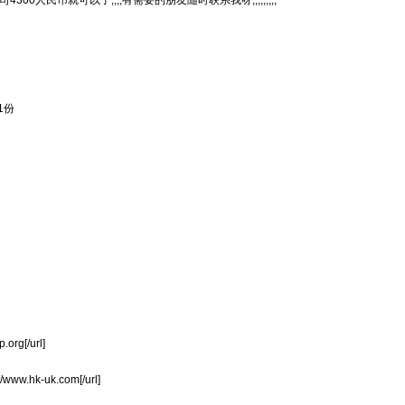
00人民币就可以了,,,,有需要的朋友随时联系我呀,,,,,,,,,
1份
rg[/url]
.hk-uk.com[/url]