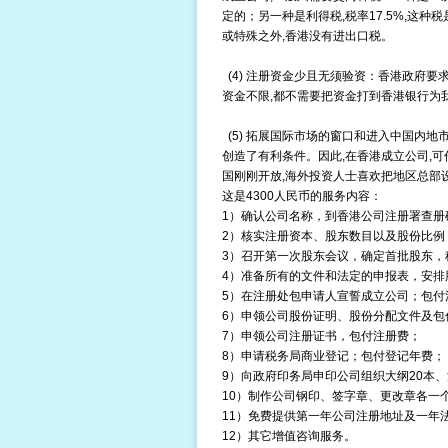
定的；另一种是利得税,税率17.5%,这
或特殊之外,香港没有进出口税。
(4) 注册资金少且无须验资：香港政府要求
资金不限,都不需要把资金打到香港银行为
(5) 拓展国际市场的窗口和进入中国内
创造了有利条件。因此,在香港成立公司,可
国刚刚开放,海外投资人士喜欢把地区总部
这是4300人民币的服务内容：
1）确认公司名称，到香港公司注册署查册
2）核实注册资本、股东数目以及股份比例
3）召开第一次股东会议，确定首批股东，
4）准备所有的文件和法定的申报表，安排
5）在注册处包申请人宣誓成立公司；包付
6）申领公司股份证明、股份分配文件及包
7）申领公司注册证书，包付注册费；
8）申请税务局商业登记；包付登记年费；
9）向政府印务局申印公司组织大纲20本
10）制作公司钢印、签字章、更改章各一
11）免费提供第一年公司注册地址及一年
12）其它增值咨询服务。