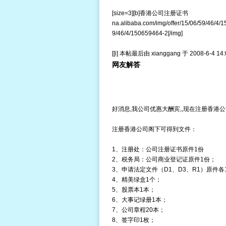
[size=3][b]香港公司注册证书 香港
na.alibaba.com/img/offer/15/06/59/46/4/15
9/46/4/150659464-2[/img]
[[i] 本帖最后由 xianggang 于 2008-6-4 14:0
网友解答
好消息,我公司优惠大酬宾,,现在注册香港公司43
注册香港公司阁下可得到文件：
1、注册处：公司注册证书原件1份
2、税务局：公司商业登记证原件1份；
3、申请法定文件（D1、D3、R1）原件各
4、精美绿盒1个；
5、股票本1本；
6、大事记绿册1本；
7、公司章程20本；
8、签字印1枚；