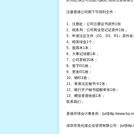
好消息,我公司优惠大酬宾,,现在注册香港公司43
注册香港公司阁下可得到文件：
1、注册处：公司注册证书原件1份
2、税务局：公司商业登记证原件1份；
3、申请法定文件（D1、D3、R1）原件各
4、精美绿盒1个；
5、股票本1本；
6、大事记绿册1本；
7、公司章程20本；
8、签字印1枚；
9、更改印1枚；
10、钢印1枚；
11、香港法定秘书卡1张；
12、银行开户秘书提醒单张1份；
13、赠送香港收据1本；
联系我们；
香港环球会计事务所：[url]http://www.hq-vip.o
深圳市美伦港企业管理有限公司：[url]http://www