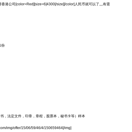
[color=Red][size=6]4300[/size][/color]人民币就可以了,,,,有需
1份
港公司全套（证书，法定文件，印章，章程，股票本，秘书卡等）样本
ba.com/img/offer/15/06/59/46/4/150659464[/img]