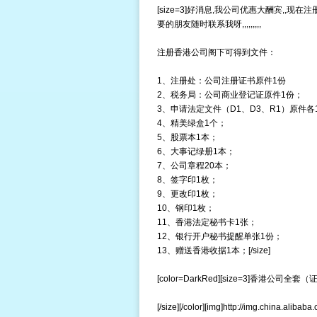
[size=3]好消息,我公司优惠大酬宾,,现在注册香港公司
要的朋友随时联系我呀,,,,,,,,,
注册香港公司阁下可得到文件：
1、注册处：公司注册证书原件1份
2、税务局：公司商业登记证原件1份；
3、申请法定文件（D1、D3、R1）原件各
4、精美绿盒1个；
5、股票本1本；
6、大事记绿册1本；
7、公司章程20本；
8、签字印1枚；
9、更改印1枚；
10、钢印1枚；
11、香港法定秘书卡1张；
12、银行开户秘书提醒单张1份；
13、赠送香港收据1本；[/size]
[color=DarkRed][size=3]香
[/size][/color][img]http://img.china.aliba