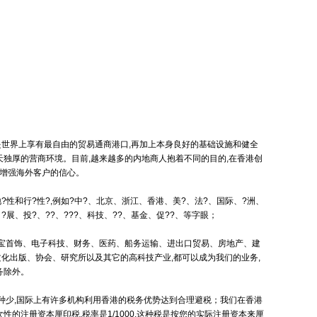
世界上享有最自由的贸易通商港口,再加上本身良好的基础设施和健全
天独厚的营商环境。目前,越来越多的内地商人抱着不同的目的,在香港创
,增强海外客户的信心。
?性和行?性?,例如?中?、北京、浙江、香港、美?、法?、国际、?洲、
展、投?、??、???、科技、??、基金、促??、等字眼；
珠宝首饰、电子科技、财务、医药、船务运输、进出口贸易、房地产、建
化出版、协会、研究所以及其它的高科技产业,都可以成为我们的业务,
务除外。
税种少,国际上有许多机构利用香港的税务优势达到合理避税；我们在香港
性的注册资本厘印税,税率是1/1000,这种税是按您的实际注册资本来厘