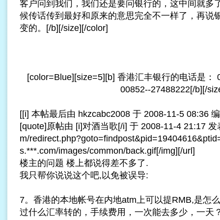
客户问到我们，我们还是要问银行的，这中间就多
候传话传到最好和原来的意思完全不一样了，再说
变的。[/b][/size][/color]
[color=Blue][size=5][b] 香港汇丰银行的电话是： 00
00852--27488222[/b][/size][/c
[[i] 本帖最后由 hkzcabc2008 于 2008-11-5 08:36 编辑
[quote]原帖由 [i]对酒当歌[/i] 于 2008-11-4 21:17 发表 [u
m/redirect.php?goto=findpost&pid=19404616&ptid=
s.***.com/images/common/back.gif[/img][/url]
楼主的问题 楼上都说得差不多了.
我只帮你说说这个吧,以免被误导:
7。香港的本地帐号在内地atm上可以提RMB,是
过什么汇率转的，手续费用，一次能去多少，一天