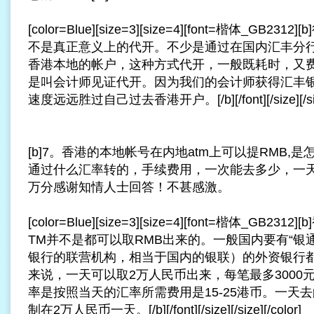
[color=Blue][size=3][size=4][font=楷体_GB
不是真正意义上的代开。不少是通过在国内汇丰分
香港本地的帐户，这种方式代开，一般既耗时，又
是叫会计师见证代开。因为我们的会计师获得汇丰
速度远远胜过自己过去香港开户。[/b][/font][/size][/size]
[b]7。香港的本地帐号在内地atm上可以提RMB,
通过什么汇率转的，手续费用，一次能去多少，一天？[
万分感谢知情人士回答！不甚感激。
[color=Blue][size=3][size=4][font=楷体_GB
TM并不是都可以取RMB出来的。一般国内要有“银
银行的联营机构，相当于国内的银联）的外资银行
来说，一天可以取2万人民币出来，每笔最多3000
率是按照当天的汇率所需费用是15-25港币。一天
制在2万人民币一天。[/b][/font][/size][/size][/color]