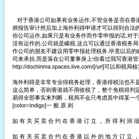
对于香港公司如果有业务运作,不管业务是否在香
师报告审计然后加上海外利得申请才可以得到合法的
你公司运作,如果只是有业务作而作零申报的话,对
没有运作的,公司就是瞒税.这点可以通过香港税务局
作公司的朋友不建议用零申报处理税务.毕竟以后的
司来承担,而是落在公司董事身上!你看过我写香港管理
http://dochinma.spaces.live.com/[/url]可
海外利得是非常专业得税务处理，香港得税法也不
这么简单，否则香港就不用收税了，整个免税得判
易得全部事实来判断，税局不会只考虑其中得某一
[color=Indigo]一 般 原 则
如 有 关 买 卖 合 约 在 香 港 订 立 ， 所 得 利 润 须
如 有 关 买 卖 合 约 在 香 港 以 外 的 地 方 订 立 ，