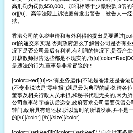
高刑罚为罚款$50,000、加罚相等于少缴税款 3倍的罚
or][/u]。高等法院上诉法庭曾发出警告，被告人
狱。
香港公司的免税申请和海外利得的提出是要通过[color=
or]的递交来实现,否则政府怎么了解贵公司是否有
况下是否公司最后有利润,有利润的情况下,是否产生
开核数师报告这些都是不现实的,做[u][color=Red]DORMAN
是违法的行为,董事是非常冒险的!!!
[color=Red][u]PS:有业务运作(不论是香港还是香港
(不专业说法是"零申报")就是最为典型的瞒税,请各
董事及相关行政人员承担,和秘书代理无关的,因为
公司董事签字确认后递交.政府要求公司需要保留公
转门
,政府具有追述权.所以暂时的所谓没事,并不是
的[/u][/color].[/b][/size][/color]
[color=DarkRed][b][color=DarkRed]出自会