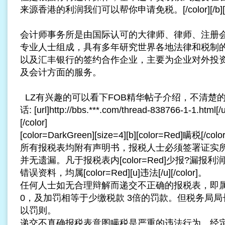
来源香港的利润我们可以帮你申请免税。[/color][/b][/font
会计师事务所是由国际认可的大律师、律师、注册
专业人士组成，具有多年研究世界各地法律和税制
以及汇丰银行的签约合作企业，主要为企业对外投
及会计方面的服务。
LZ有兴趣的可以看下FOB精华帖子介绍，不清楚
话: [url]http://bbs.***.com/thread-838766-1-1.html[/url]
[/color]
[color=DarkGreen][size=4][b][color=Red]瞒税[
所有报税表均附有声明书，报税人士必须签署证实
并无遗漏。凡于报税表内[color=Red]少报?漏报利润或
错误资料，均属[color=Red][u]违法[/u][/color]。
任何人士如无合理辩解而递交不正确的报税表，即属违法
0，及加罚相等于少缴税款 3倍的罚款。但税务局
以罚则。
递交不真确报税表意图瞒税是严重的违法行为。经定罪后，[