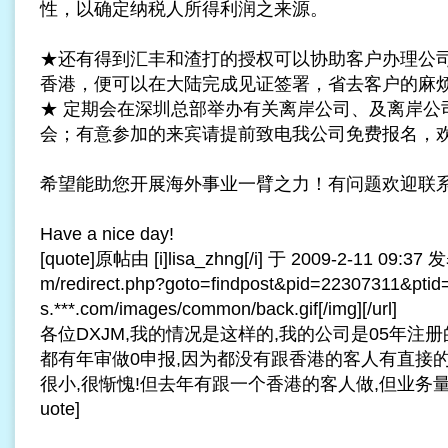
性，以确定纳税人所得利润之来源。
★还有得到汇丰和渣打的授权可以协助客户办理公
香港，便可以在大陆完成见证签署，省去客户的麻
★ 定期会在深圳总部举办有关离岸公司、及离岸公
会；有意参加的来宾请提前致电我公司免费报名，
希望能助您开展海外事业一臂之力！有问题欢迎联
Have a nice day!
[quote]原帖由 [i]lisa_zhng[/i] 于 2009-2-11 09:37 发表 
m/redirect.php?goto=findpost&pid=22307311&ptid=
s.***.com/images/common/back.gif[/img][/url]
各位DXJM,我的情况是这样的,我的公司是05年注册
都有年审做0申报,因为都没有跟香港的客人有直接
很小,很惭愧!但去年有跟一个香港的客人做,但业务量也是10
uote]