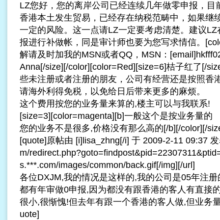
LZ您好，您的离岸公司已经连续几年做零申报，目
香港本土发生贸易，已经存在纳税范畴中，如果继
一定的风险。这一点请LZ一定要考虑清楚。建议L
报进行补做帐，同是审计师也要为您写求情信。[color=R
解请及时加我的MSN或者QQ，MSN：[email]
hkfff
Anna[/size][/color][color=Red][size=6]桔子红了[
些未注册或者注册的朋友，公司有经营还是按照香
请海外利得免税，以免给日后带来更多的麻烦。
这个费用按您的业务量来算的,楼主可以与我联系!
[size=3][color=magenta][b]一般这个是按业务量的
您的业务不是很多,价格没有那么高的[/b][/color][/size
[quote]原帖由 [i]lisa_zhng[/i] 于 2009-2-11 09:37 发表 
m/redirect.php?goto=findpost&pid=22307311&ptid=
s.***.com/images/common/back.gif[/img][/url]
各位DXJM,我的情况是这样的,我的公司是05年注册
都有年审做0申报,因为都没有跟香港的客人有直接
很小,很惭愧!但去年有跟一个香港的客人做,但业务量也是10
uote]