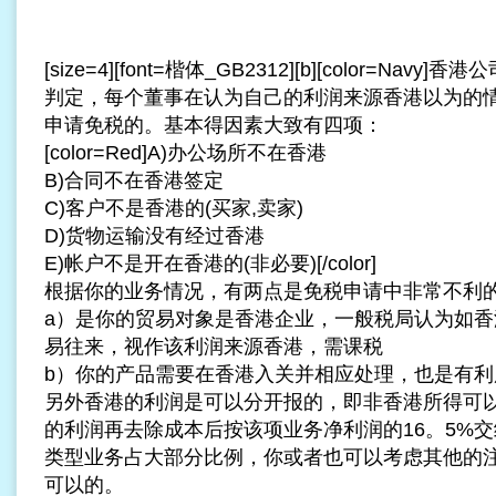
[size=4][font=楷体_GB2312][b][color=Na
判定，每个董事在认为自己的利润来源香港以为的
申请免税的。基本得因素大致有四项：
[color=Red]A)办公场所不在香港
B)合同不在香港签定
C)客户不是香港的(买家,卖家)
D)货物运输没有经过香港
E)帐户不是开在香港的(非必要)[/color]
根据你的业务情况，有两点是免税申请中非常不利
a）是你的贸易对象是香港企业，一般税局认为如香
易往来，视作该利润来源香港，需课税
b）你的产品需要在香港入关并相应处理，也是有利
另外香港的利润是可以分开报的，即非香港所得可
的利润再去除成本后按该项业务净利润的16。5%
类型业务占大部分比例，你或者也可以考虑其他的
可以的。