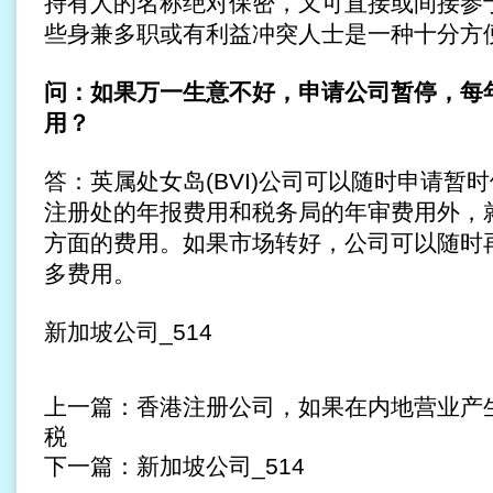
持有人的名称绝对保密，又可直接或间接参
些身兼多职或有利益冲突人士是一种十分方
问：如果万一生意不好，申请公司暂停，每
用？
答：英属处女岛(BVI)公司可以随时申请暂
注册处的年报费用和税务局的年审费用外，
方面的费用。如果市场转好，公司可以随时
多费用。
新加坡公司_514
上一篇：
香港注册公司，如果在内地营业产
税
下一篇：
新加坡公司_514