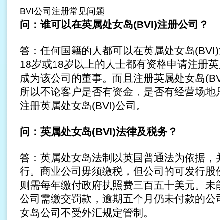
BVI公司注册常见问题
问：谁可以在英属处女岛(BVI)
注册公司
？
答：任何国籍的人都可以在英属处女岛(BVI
18岁或18岁以上的人士都有资格申请注册英属
成为该公司的董事。而且注册英属处女岛(BV
所以不论客户是否有资金，是否有经营场地只
注册英属处女岛(BVI)公司。
问：英属处女岛(BVI)法律及税务？
答：英属处女岛法制以英国普通法为依据，
行。商业公司毋须缴税，但公司的可发行股
则需每年缴付政府执照费三百五十美元。未
公司需缴交罚款，逾期五个月仍未付款的公
女岛公司不受外汇规定管制。