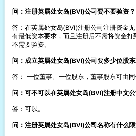
问：注册英属处女岛(BVI)公司要不要验资？
答：在英属处女岛(BVI)注册公司注册资金
有最低资本要求，而且注册后不需将资金打
不需要验资。
问：成立英属处女岛(BVI)公司要多少位股
答： 一位董事、一位股东，董事股东可由同
问：可不可以在英属处女岛(BVI)注册中文
答：可以。
问：注册英属处女岛(BVI)公司名称有什么