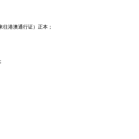
来往港澳通行证）正本；
；