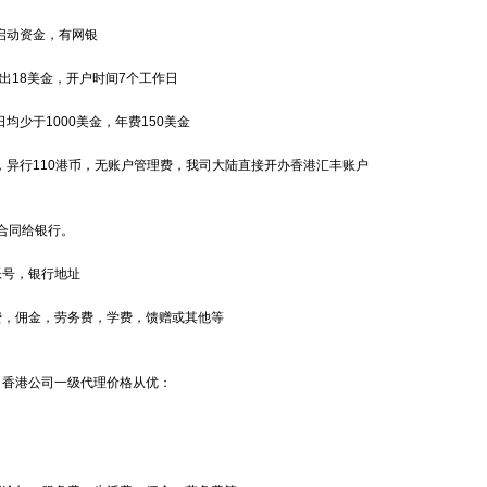
启动资金，有网银
出18美金，开户时间7个工作日
均少于1000美金，年费150美金
，异行110港币，无账户管理费，我司大陆直接开办香港汇丰账户
合同给银行。
帐号，银行地址
费，佣金，劳务费，学费，馈赠或其他等
，香港公司一级代理价格从优：