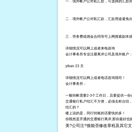
一．境外帐户公对私汇款，可选择的汇款
二．境外帐户公对私汇款，汇款用途避免
三．劳务费或佣金合同等可上网搜索副本
详细情况可以网上或者来电咨询
会计事务所专业注册离岸公司及境外账户
yiban 23 天
详细情况可以网上或者电话咨询我司！
会计事务所：
一般转帐需要2-3个工作日，且要提供一份
交通银行私户结汇不方便，必须去柜台结
结汇的？
楼上说的是，同行转账的话要快的多！
你既然是开通的交通银行离岸,那你最好也能
美?公司注?後能否修改章程及其它