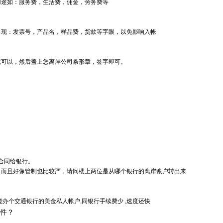
用途如：服务费，生活费，佣金，劳务费等
出现：发票号，产品名，样品费，货款等字眼，以免影响入帐
就可以，然后盖上您离岸公司条形章，签字即可。
：
合同给银行。
，而且好像管制也比较严，请问楼上两位是从哪个银行的离岸账户转出来
办个交通银行的美金私人帐户,同银行手续费少 ,速度还快
文件？