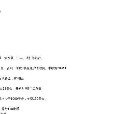
户
展、浦发展、汇丰、渣打等银行。
D金，否则一季度5美金账户管理费。手续费20USD
启动资金，有网银。
出18美金，开户时间7个工作日
均少于1000美金，年费150美金。
异行110港币