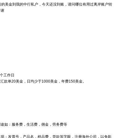
转的美金到我的中行私户，今天还没到账，请问哪位有用过离岸账户转
谢谢
3个工作日
，汇款单20美金，日均少于1000美金，年费150美金。
用途如：服务费，生活费，佣金，劳务费等
出现：发票号，产品名，样品费，货款等字眼，
注册海外公司
，以免影